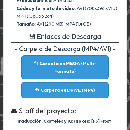
Producción:
Toei Animation
Códec y formato de video:
AVI (708x396 xVID),
MP4 (1080p x264)
Tamaño:
AVI (290 MB), MP4 (1.4 GB)
💾 Enlaces de Descarga
- Carpeta de Descarga (MP4/AVI) -
📂 Carpeta en MEGA (Multi-
Formato)
📂 Carpeta en DRIVE (MP4)
👥 Staff del proyecto:
Traducción, Carteles y Karaokes:
[FS] Frost