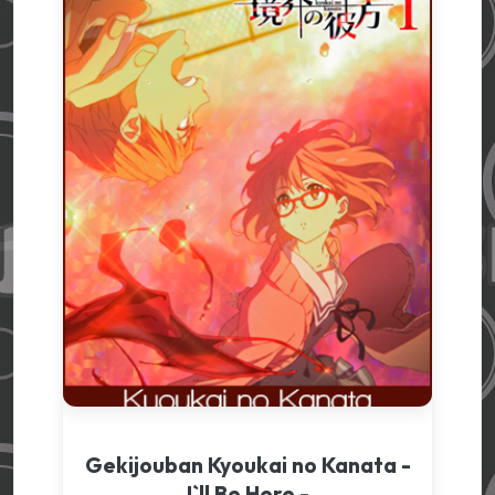
Gekijouban Kyoukai no Kanata -
I`ll Be Here -