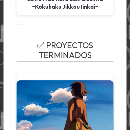
~Kokuhaku Jikkou Iinkai~
---
✅ PROYECTOS
TERMINADOS