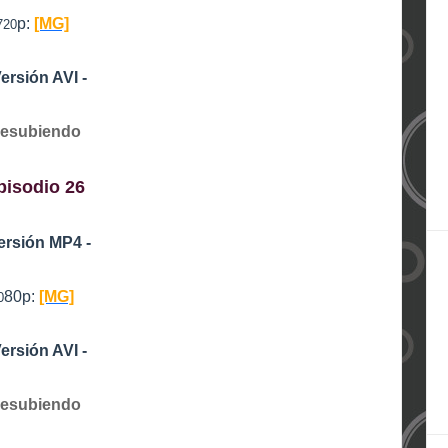
p:
[MG]
720
Versión AVI -
esubiendo
pisodio 26
Versión MP4 -
80p:
[MG]
0
Versión AVI -
esubiendo