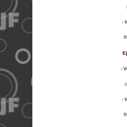
- 
R
E
- 
1
- 
R