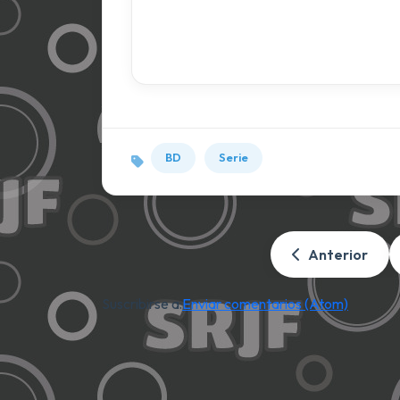
BD
Serie
Anterior
Suscribirse a:
Enviar comentarios (Atom)