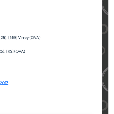
(25), [MG] Virrey (OVA)
25), [RS] (OVA)
 2013