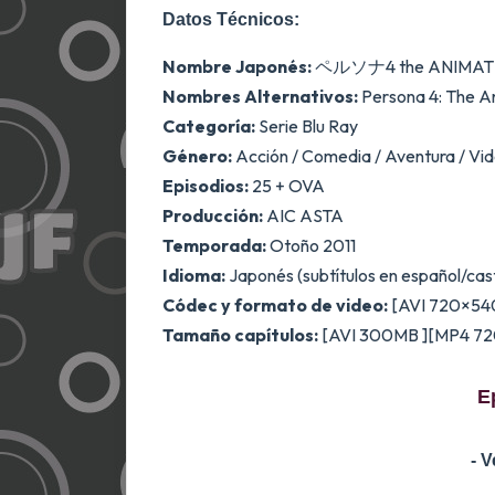
Datos Técnicos:
Nombre Japonés:
ペルソナ4 the ANIMATION
Nombres Alternativos:
Persona 4: The A
Categoría:
Serie Blu Ray
Género:
Acción / Comedia / Aventura / Vid
Episodios:
25 + OVA
Producción:
AIC ASTA
Temporada:
Otoño 2011
Idioma:
Japonés (subtítulos en español/cas
Códec y formato de video:
[AVI 720×54
Tamaño capítulos:
[AVI 300MB ][MP4 72
E
- 