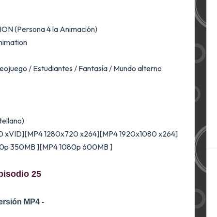
 (Persona 4 la Animación)
nimation
eojuego / Estudiantes / Fantasía / Mundo alterno
tellano)
0 xVID][MP4 1280x720 x264][MP4 1920x1080 x264]
0p 350MB ][MP4 1080p 600MB ]
pisodio 25
Versión MP4
-