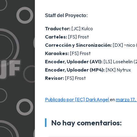
Staff del Proyecto:
Traductor:
[JC] Kulco
Carteles:
[FS] Frost
Corrección y Sincronización:
[DX] ~nico 
Karaokes:
[FS] Frost
Encoder, Uploader (AVI):
[LS] Losehelin (
Encoder, Uploader (MP4):
[NX] Nytrux
Revisor:
[FS] Frost
Publicado por [EC] DarkAngel
en
marzo 17,
No hay comentarios: