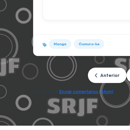
Manga
Oomuro-ke
Anterior
Suscribirse a:
Enviar comentarios (Atom)