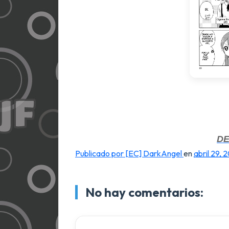
D
Publicado por [EC] DarkAngel
en
abril 29, 
No hay comentarios: