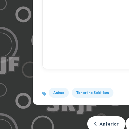
Anime
Tonari no Seki-kun
Anterior