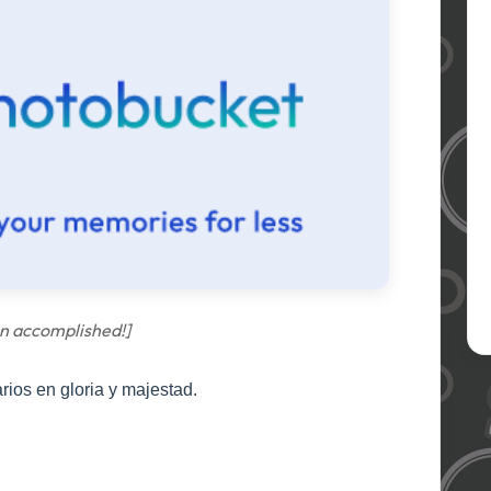
on accomplished
!]
ios en gloria y majestad.