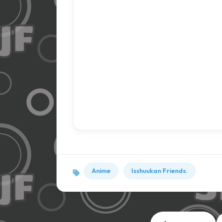
Anime
Isshuukan Friends.