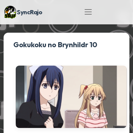
SyncRajo
Gokukoku no Brynhildr 10