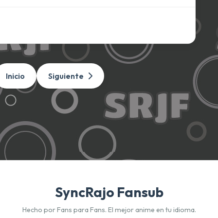
Inicio
Siguiente
SyncRajo Fansub
Hecho por Fans para Fans. El mejor anime en tu idioma.