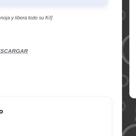
enoja y libera todo su Ki!]
ESCARGAR
o