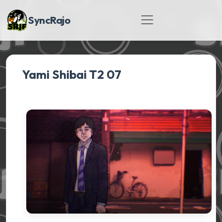
SyncRajo
Yami Shibai T2 07