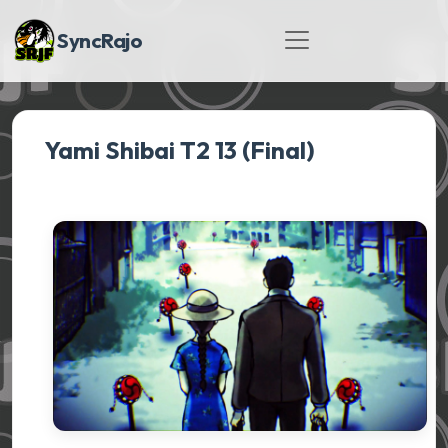
SyncRajo
Yami Shibai T2 13 (Final)