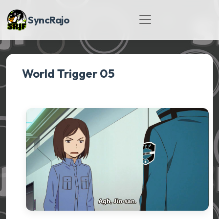
SyncRajo
World Trigger 05