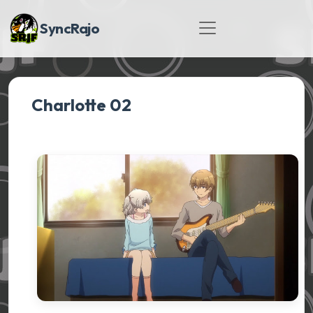
SyncRajo
Charlotte 02