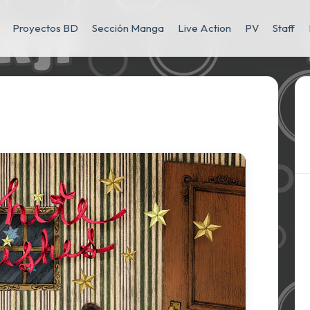
Proyectos BD
Sección Manga
Live Action
PV
Staff