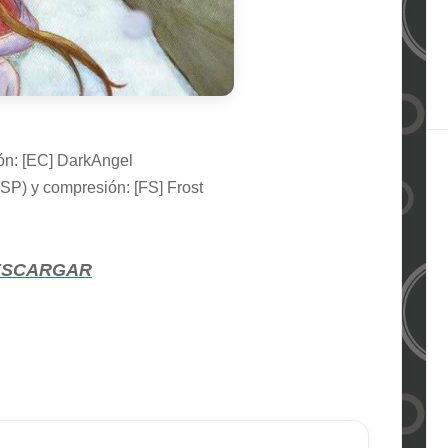
n: [
EC
]
DarkAngel
SP)
y compresión: [F
S
]
Frost
ESCARGAR