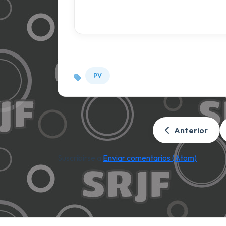
PV
Anterior
Suscribirse a:
Enviar comentarios (Atom)