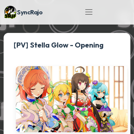
SyncRajo
[PV] Stella Glow - Opening