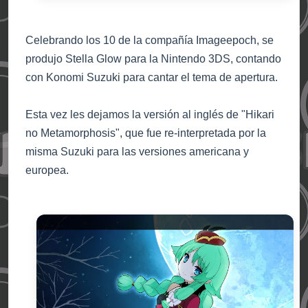
Celeb
rando los
10
de la compañ
ía
Imageepoch, se
produjo Stella Glow para
la
Nintendo 3DS
, contando
con
Konomi Suzuki para cantar el tema de ap
ertura.
Esta vez le
s dejamos la versión
al ing
lés de "Hikari
no Metamorphosis", que fue re-inte
rpretada por la
misma Su
z
uki para la
s versiones americana y
europea
.