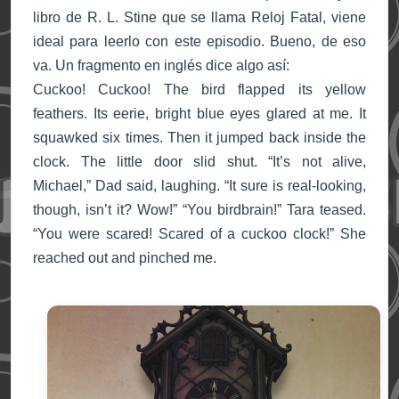
libro de R. L. Stine que se llama Reloj Fatal, viene
ideal para leerlo con este episodio. Bueno, de eso
va. Un fragmento en inglés dice algo así:
Cuckoo! Cuckoo! The bird flapped its yellow
feathers. Its eerie, bright blue eyes glared at me. It
squawked six times. Then it jumped back inside the
clock. The little door slid shut. “It’s not alive,
Michael,” Dad said, laughing. “It sure is real-looking,
though, isn’t it? Wow!” “You birdbrain!” Tara teased.
“You were scared! Scared of a cuckoo clock!” She
reached out and pinched me.