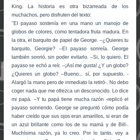
King. La historia es otra bizarreada de los
muchachos, pero disfruten del texto:
"El payaso sostenía en una mano un manojo de
globos de colores, como tentadora fruta madura. En
la otra, el barquito de papel de George. --¿Quieres tu
barquito, Georgie? --El payaso sonreía. George
también sonrió, sin poder evitarlo. --Si, lo quiero. El
payaso se echó a reír. --¡Así me gusta! ¿Y un globo?
¿Quieres un globo? --Bueno... sí, por supuesto. -
Alargó la mano pero de inmediato la retiró-. No debo
coger nada que me ofrezca un desconocido. Lo dice
mi papá. --Y tu papá tiene mucha razón -replicó el
payaso sonriendo. George se preguntó cómo podía
haber creído que sus ojos eran amarillos, si eran de
un azul brillante como los de su mamá y de Bill-.
Muchísima razón, ya lo creo. Por lo tanto, voy a