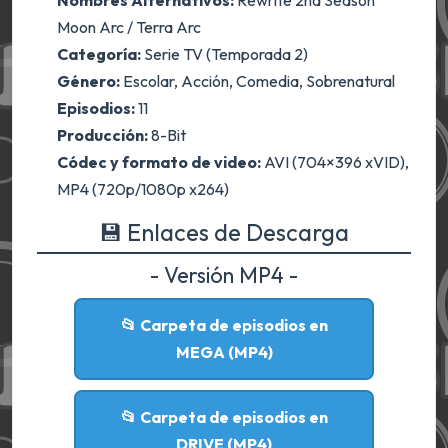
Nombres Alternativos:
Rewrite 2nd Season
Moon Arc / Terra Arc
Categoría:
Serie TV (Temporada 2)
Género:
Escolar, Acción, Comedia, Sobrenatural
Episodios:
11
Producción:
8-Bit
Códec y formato de video:
AVI (704×396 xVID),
MP4 (720p/1080p x264)
💾 Enlaces de Descarga
- Versión MP4 -
📂 Carpeta de episodios en
MEGA (MP4)
📂 Carpeta de episodios en
DRIVE (MP4)