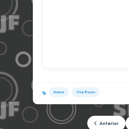
Anime
One Room
Anterior