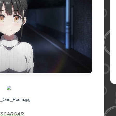
o_One
_Room.jpg
ESCARGAR