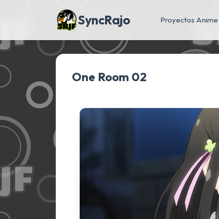
SyncRajo
Proyectos Anime
One Room 02