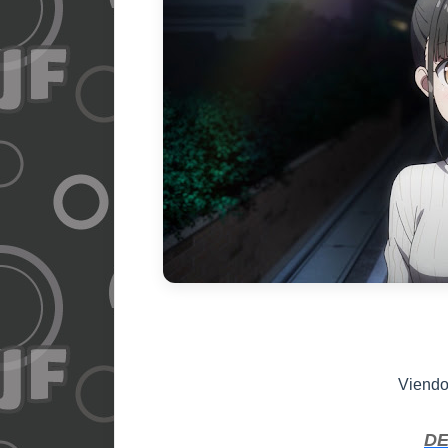
Viend
D