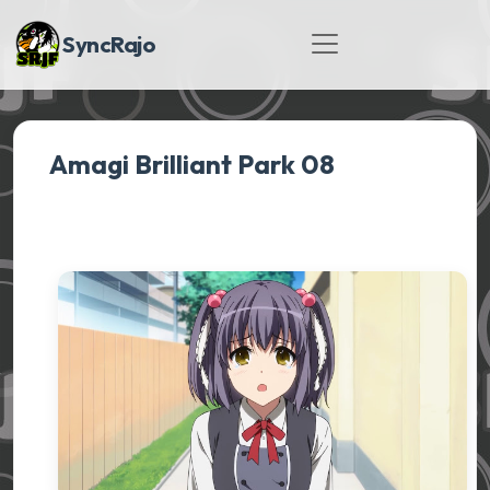
SyncRajo
Amagi Brilliant Park 08