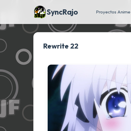
SyncRajo
Proyectos Anime
Rewrite 22