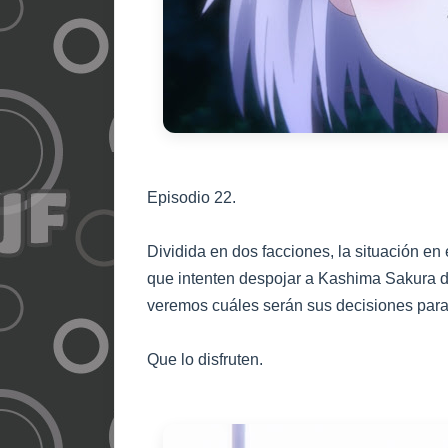
Episodio
2
2
.
D
ividida en dos facciones,
l
a situación en
que intenten despojar a Kashima Sakura d
veremos cuáles serán sus deci
s
io
nes
para
Que lo disfruten.