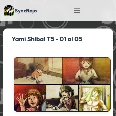
SyncRajo
Yami Shibai T5 - 01 al 05