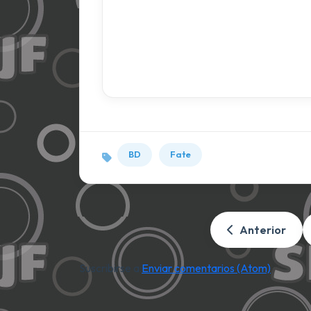
BD
Fate
Anterior
Suscribirse a:
Enviar comentarios (Atom)