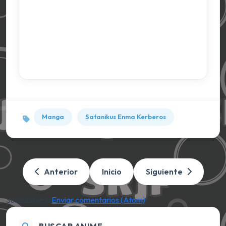
Manga
Satanikus Enma Kerberos
Anterior
Inicio
Siguiente
Suscribirse a:
Enviar comentarios (Atom)