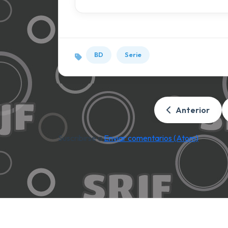
BD
Serie
Anterior
Suscribirse a:
Enviar comentarios (Atom)