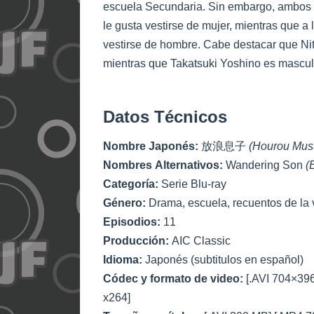
escuela Secundaria. Sin embargo, ambos ti
le gusta vestirse de mujer, mientras que a
vestirse de hombre. Cabe destacar que Nit
mientras que Takatsuki Yoshino es mascul
Datos Técnicos
Nombre Japonés:
放浪息子
(Hourou Mus
Nombres Alternativos:
Wandering Son
(
Categoría:
Serie Blu-ray
Género:
Drama, escuela, recuentos de la
Episodios:
11
Producción:
AIC Classic
Idioma:
Japonés (subtitulos en español)
Códec y formato de video:
[.AVI 704×39
x264]