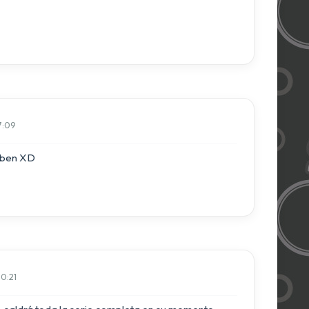
 7:09
suben XD
10:21