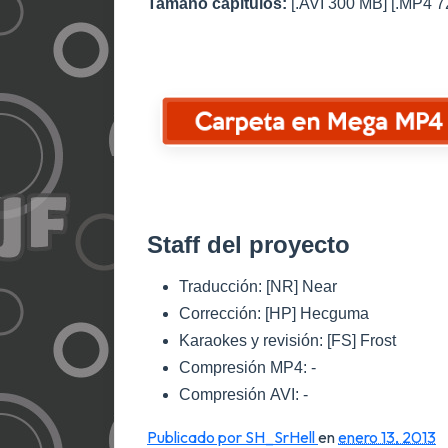
Tamaño capítulos:
[.AVI 300 MB] [.MP4 7
Staff del proyecto
Traducción: [NR] Near
Corrección: [HP] Hecguma
Karaokes y revisión: [FS] Frost
Compresión MP4: -
Compresión AVI: -
Publicado por SH_SrHell
en
enero 13, 2013