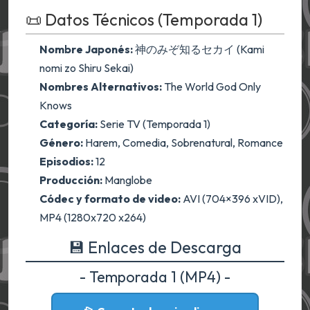
📜 Datos Técnicos (Temporada 1)
Nombre Japonés:
神のみぞ知るセカイ (Kami
nomi zo Shiru Sekai)
Nombres Alternativos:
The World God Only
Knows
Categoría:
Serie TV (Temporada 1)
Género:
Harem, Comedia, Sobrenatural, Romance
Episodios:
12
Producción:
Manglobe
Códec y formato de video:
AVI (704×396 xVID),
MP4 (1280x720 x264)
💾 Enlaces de Descarga
- Temporada 1 (MP4) -