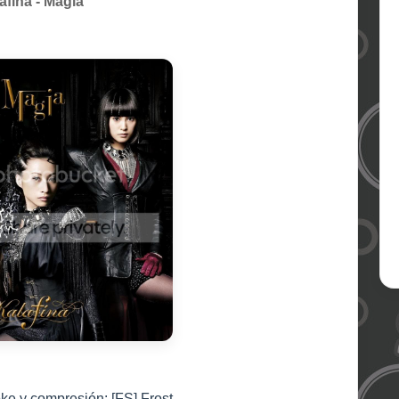
afina - Magia
ke y compresión: [FS] Frost