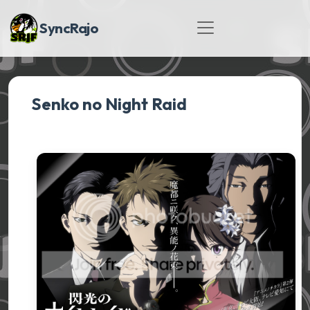
SyncRajo
Senko no Night Raid