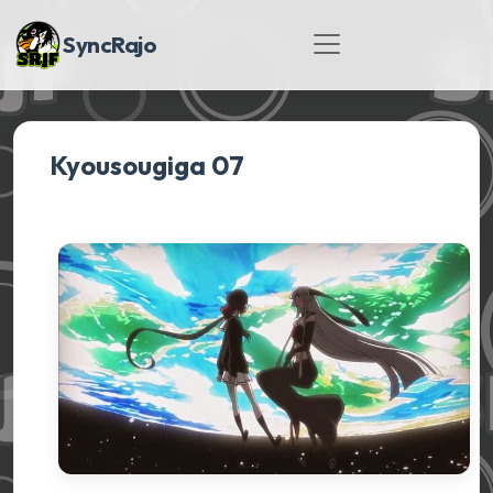
SyncRajo
Kyousougiga 07