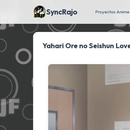
SyncRajo
Proyectos Anime
Yahari Ore no Seishun Lov