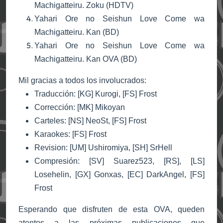
Machigatteiru. Zoku (HDTV)
Yahari Ore no Seishun Love Come wa
Machigatteiru. Kan (BD)
Yahari Ore no Seishun Love Come wa
Machigatteiru. Kan OVA (BD)
Mil gracias a todos los involucrados:
Traducción: [KG] Kurogi, [FS] Frost
Corrección: [MK] Mikoyan
Carteles: [NS] NeoSt, [FS] Frost
Karaokes: [FS] Frost
Revision: [UM] Ushiromiya, [SH] SrHell
Compresión: [SV] Suarez523, [RS], [LS]
Losehelin, [GX] Gonxas, [EC] DarkAngel, [FS]
Frost
Esperando que disfruten de esta OVA, queden
atentos a las próximas publicaciones que