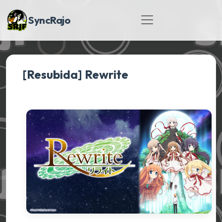
SyncRajo
[Resubida] Rewrite