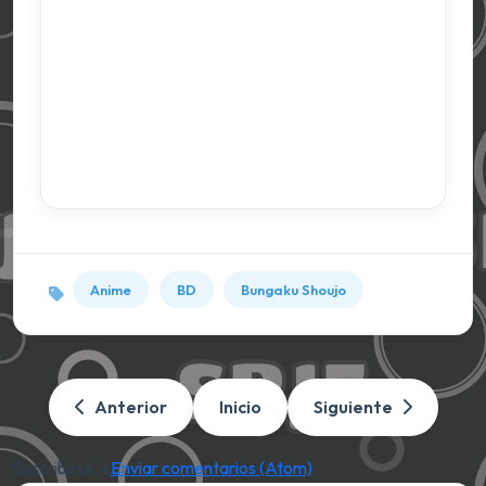
Anime
BD
Bungaku Shoujo
Anterior
Inicio
Siguiente
Suscribirse a:
Enviar comentarios (Atom)