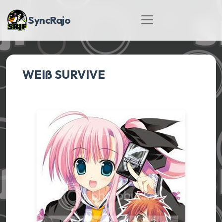
SyncRajo
WEIß SURVIVE