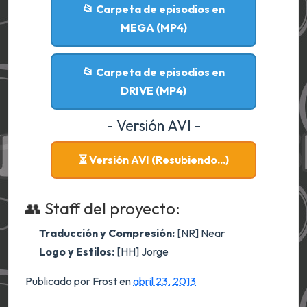
📂 Carpeta de episodios en
MEGA (MP4)
📂 Carpeta de episodios en
DRIVE (MP4)
- Versión AVI -
⏳ Versión AVI (Resubiendo...)
👥 Staff del proyecto:
Traducción y Compresión:
[NR] Near
Logo y Estilos:
[HH] Jorge
Publicado por Frost
en
abril 23, 2013