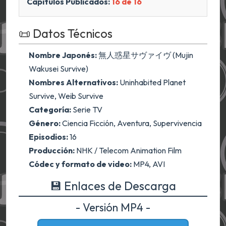
Capítulos Publicados:
16 de 16
📜 Datos Técnicos
Nombre Japonés:
無人惑星サヴァイヴ (Mujin
Wakusei Survive)
Nombres Alternativos:
Uninhabited Planet
Survive, Weib Survive
Categoría:
Serie TV
Género:
Ciencia Ficción, Aventura, Supervivencia
Episodios:
16
Producción:
NHK / Telecom Animation Film
Códec y formato de video:
MP4, AVI
💾 Enlaces de Descarga
- Versión MP4 -