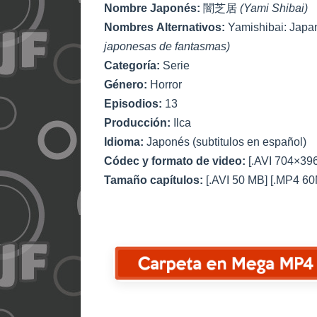
Nombre Japonés:
闇芝居
(Yami Shibai)
Nombres Alternativos:
Yamishibai: Japa
japonesas de fantasmas)
Categoría:
Serie
Género:
Horror
Episodios:
13
Producción:
Ilca
Idioma:
Japonés (subtitulos en español)
Códec y formato de video:
[.AVI 704×39
Tamaño capítulos:
[.AVI 50 MB] [.MP4 6