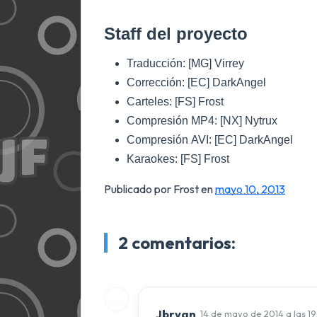
Staff del proyecto
Traducción: [MG] Virrey
Corrección: [EC] DarkAngel
Carteles: [FS] Frost
Compresión MP4: [NX] Nytrux
Compresión AVI: [EC] DarkAngel
Karaokes: [FS] Frost
Publicado por Frost
en
mayo 10, 2013
2 comentarios:
Jbryan
14 de mayo de 2014 a las 19