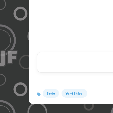
Serie
Yami Shibai